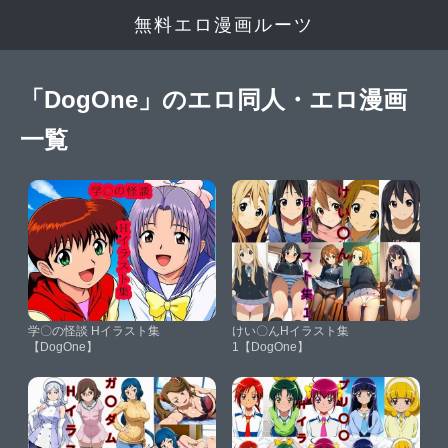
無料エロ漫画ルーツ
「DogOne」のエロ同人・エロ漫画
一覧
学〇の怪談 Hイラスト集
けい〇んHイラスト集
【DogOne】
1【DogOne】