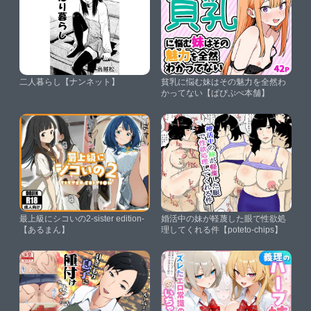
二人暮らし【ナンネット】
貧乳に悩む妹はその魅力を全然わ
かってない【ぱぴぷぺ本舗】
最上級にシコいの2-sister edition-
婚活中の妹が軽蔑した眼で性欲処
【あるまん】
理してくれる件【poteto-chips】