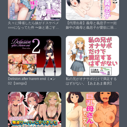
久々に帰省したら妹がドスケベメ
【代理出産】義母と義息子ーー妊
○○○になってた件 〜妹と過ごすH
娠中の義母と義息子が愛欲に溺れ
な夏休み〜【へちま工房】
る【混沌∴メイン】
Delision after harem end ミ●ン
私の兄がオナサポだけで満足する
02【senga】
はずがない。【あまあま書房】