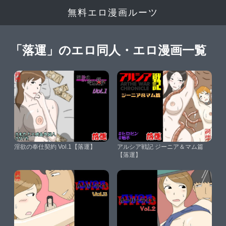
無料エロ漫画ルーツ
「落運」のエロ同人・エロ漫画一覧
淫欲の奉仕契約 Vol.1【落運】
アルシア戦記 ジーニア＆マム篇
【落運】