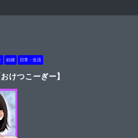
せ
妊婦
日常・生活
【おけつこーぎー】