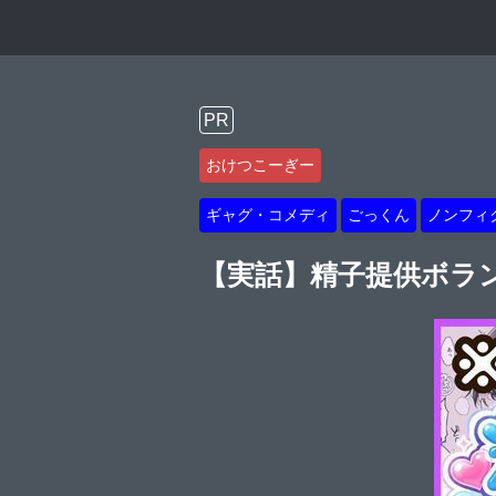
PR
おけつこーぎー
ギャグ・コメディ
ごっくん
ノンフィ
【実話】精子提供ボラ