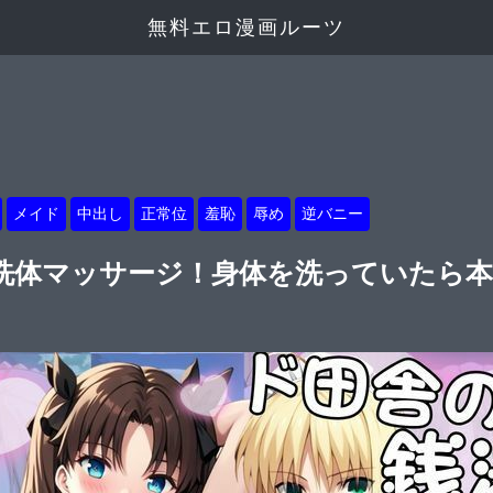
無料エロ漫画ルーツ
メイド
中出し
正常位
羞恥
辱め
逆バニー
洗体マッサージ！身体を洗っていたら本