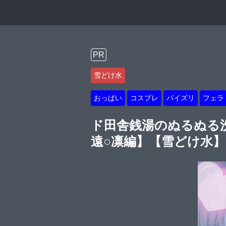
PR
雪どけ水
おっぱい
コスプレ
パイズリ
フェラ
ド田舎銭湯のぬるぬる
遠○凛編】【雪どけ水】