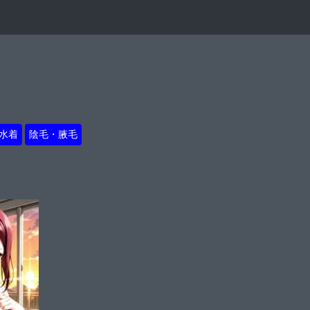
水着
陰毛・腋毛