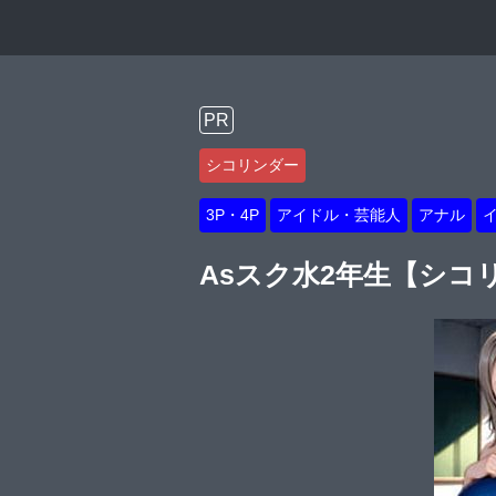
PR
シコリンダー
3P・4P
アイドル・芸能人
アナル
Asスク水2年生【シコ