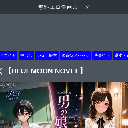
無料エロ漫画ルーツ
メスイキ
中出し
売春・援交
後背位／バック
快楽堕ち
退廃・
BLUEMOON NOVEL】