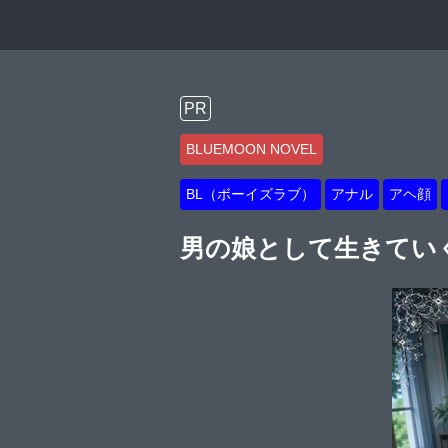
PR
BLUEMOON NOVEL
BL（ボーイズラブ）
アナル
アヘ顔
男の娘として生きていく【