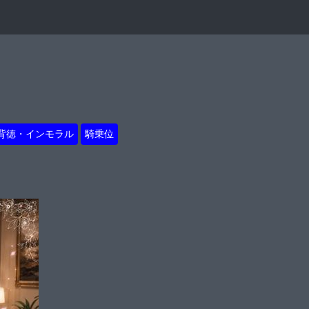
背徳・インモラル
騎乗位