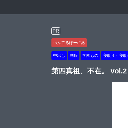
PR
ぺんてるぼーにあ
中出し
制服
学園もの
寝取り・寝取
第四真祖、不在。 vol