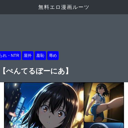
無料エロ漫画ルーツ
られ・NTR
屋外
羞恥
辱め
.2【ぺんてるぼーにあ】