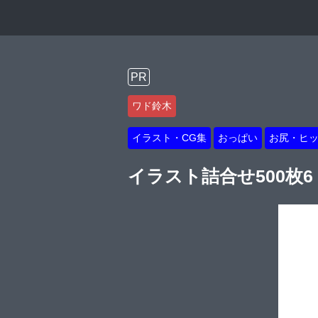
PR
ワド鈴木
イラスト・CG集
おっぱい
お尻・ヒ
イラスト詰合せ500枚