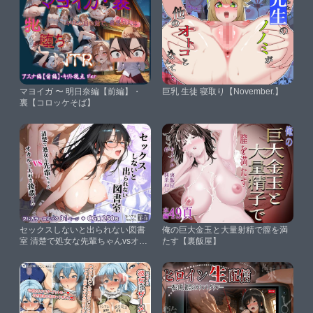
マヨイガ 〜 明日奈編【前編】・
巨乳 生徒 寝取り【November.】
裏【コロッケそば】
セックスしないと出られない図書
俺の巨大金玉と大量射精で膣を満
室 清楚で処女な先輩ちゃんvsオカ
たす【裏飯屋】
ルト大好き後輩くん【なつプル】