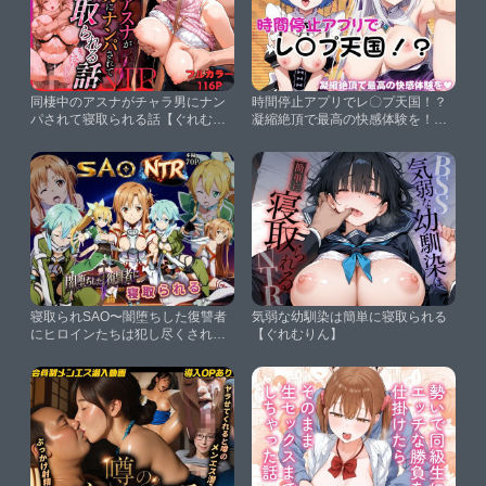
同棲中のアスナがチャラ男にナン
時間停止アプリでレ〇プ天国！？
パされて寝取られる話【ぐれむり
凝縮絶頂で最高の快感体験を！
ん】
【レ○＆エ○リア】【ペラルタ】
寝取られSAO〜闇堕ちした復讐者
気弱な幼馴染は簡単に寝取られる
にヒロインたちは犯し尽くされ
【ぐれむりん】
る〜【えちえちイラスト絵師】