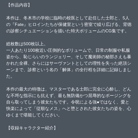
【作品内容】
本作は、冬木市の学校に臨時の校医として赴任した士郎と、5人
の『Fate』ヒロインたちが保健室という密室で繰り広げる、背徳
の診察シチュエーションを描いた特大ボリュームのCG集です。
総枚数は500枚以上。
一人あたり100枚近い圧倒的なボリュームで、日常の制服や私服
姿から、恥じらいのランジェリー、そして魔術師の秘部さえも暴
かれた全裸、さらにはサーヴァントとしての理性を失った絶頂シ
ーンまで、診察という名の「解体」の全行程を詳細に記録しまし
た。
本作の最大の特徴は、マスターである士郎に完全に心酔し、どん
な不埒な指示にも抗えず、最も無防備かつ屈辱的なポージングを
自ら取ってしまう彼女たちです。令呪による強●ではなく、愛と
快楽によって「従順なメス」へと堕とされた彼女たちの姿を、心
ゆくまで堪能してください。
【収録キャラクター紹介】