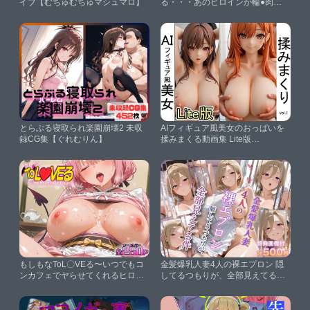
イブ【むちゅむちゅマシュマロ】
る・・・あのヒロインが輪●肉便
器に堕ちるまで-エミリア・レム
編【堕ちモノ屋】
とらぶる寝取られ楽園崩壊2 未収
AIフィギュア風美女のおっぱいを
録CG集【ぐれむりん】
揉みまくる動画集 Lite版
vol.1【ミクロパイ】
もしもなToL〇VEる〜いつでもコ
金髪爆乳人妻4人の裸エプロン 隠
ンカフェでヤらせてくれるヒロイ
してるつもりが、全部見えてる件
ン5〜【とらぶるちゃん】
【金髪爆乳美女くらぶ】