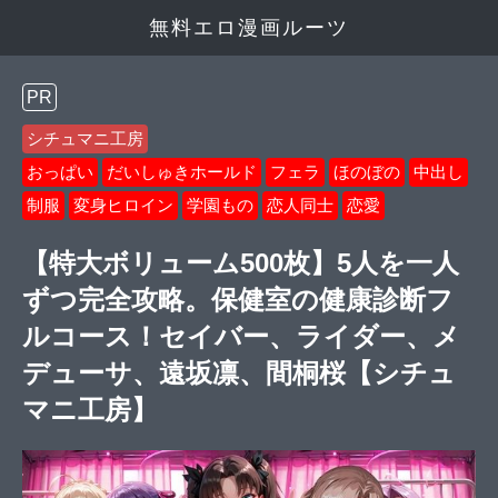
無料エロ漫画ルーツ
PR
シチュマニ工房
おっぱい
だいしゅきホールド
フェラ
ほのぼの
中出し
制服
変身ヒロイン
学園もの
恋人同士
恋愛
【特大ボリューム500枚】5人を一人
ずつ完全攻略。保健室の健康診断フ
ルコース！セイバー、ライダー、メ
デューサ、遠坂凛、間桐桜【シチュ
マニ工房】