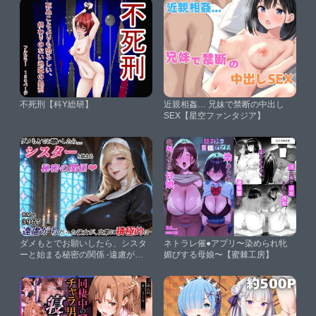
不死刑【科Y総研】
近親相姦… 兄妹で禁断の中出し
SEX【星空ファンタジア】
ダメもとでお願いしたら、シスタ
ネトラレ催●アプリ〜染められ牝
ーと始まる秘密の関係 -遠慮がち
媚びする母娘〜【蜜棘工房】
だった彼女が、次第に積極的に-
【RMu】