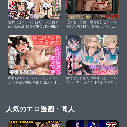
彼女（ヒロイン）はザーメン好き
【拘束・監禁・孕ませ】ヒロイン
の肉奴●18【CONTROL PANEL】
生配信-夜21時、欲望のカウント
ダウン-古手〇唯編【とろ蜜シコ
ラティエ】
寝取られSEXにハマってしまう彼
種付けおじさんの着せ替えドール
女 〜最高の集団中出しSEX〜【背
ブ〇ーアーカイブ【孕ませ研究
徳のガーデン】
所】
人気のエロ漫画・同人