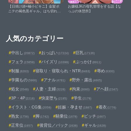
【日焼け跡×極小ビキニ】金髪ポ
お嬢様JKの母乳管理をする話【な
ニテの褐色黒ギャル。はち切れそ
っぷの休憩所】
うな肉厚ボディで男を挑発し、夏
の浜辺で速攻貪り尽くされる！
【arumanica】
人気のカテゴリー
中出し
おっぱい
巨乳
(20872)
(17224)
(17136)
フェラ
パイズリ
ぶっかけ
(15859)
(10399)
(8911)
制服
寝取り・寝取られ・NTR
辱め
(8263)
(6463)
(6300)
学園もの
アナル
野外・露出
(5966)
(4781)
(4605)
処女
人妻・主婦
拘束
アヘ顔
(3546)
(3228)
(3060)
(2347)
3P・4P
快楽堕ち
学生
(2218)
(2195)
(2179)
イラスト・CG集
妊娠・孕ませ
着衣
(2059)
(1887)
(1776)
熟女
脚
騎乗位
ビッチ
(1756)
(1742)
(1678)
(1667)
正常位
後背位／バック
ギャル
(1657)
(1638)
(1628)