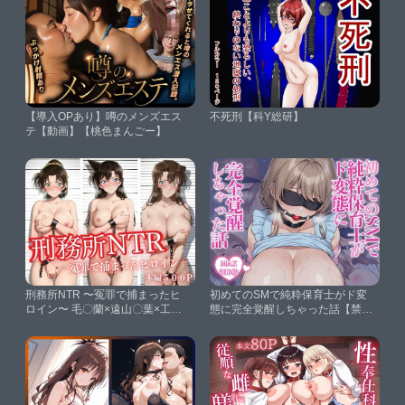
【導入OPあり】噂のメンズエス
不死刑【科Y総研】
テ【動画】【桃色まんごー】
刑務所NTR 〜冤罪で捕まったヒ
初めてのSMで純粋保育士がド変
ロイン〜 毛〇蘭×遠山〇葉×工藤
態に完全覚醒しちゃった話【禁断
有〇子【かげつな】
のアルバム】