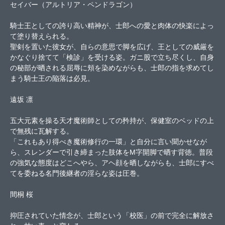
セイバー（アルトリア・ペンドラゴン）
騎士王としての誇り高い精神が、士郎への愛と肉体の快楽によっ
て塗り替えられる。
聖剣を置いた彼女が、自らの意思で脚を広げ、王としての威厳を
かなぐり捨てて「検診」を受ける姿。ガニ股で立ち尽くし、自身
の秘部が晒される屈辱に頬を染めながらも、士郎の指を求めてし
まう騎士王の陥落は必見。
遠坂 凛
五大元素を操る天才魔術師としての矜持が、保健室のベッドの上
で無残に瓦解する。
「これもあり得べき魔術修行の一環」と自分に言い聞かせなが
ら、スレンダーで引き締まった肢体をM字開脚で晒す背徳。普段
の強気な態度はどこへやら、アヘ顔を晒しながらも、士郎にすべ
てを委ねる名門後継者の淫らな姿は圧巻。
間桐 桜
抑圧されていた情念が、士郎という「校医」の前で完全に解放さ