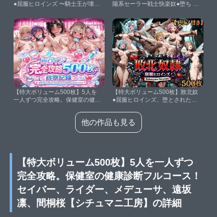
●屈服ヒロインズ 〜騎士王が壊れ
陽系セーラー戦士快楽奴●堕ち 〜
て肉人形になるまで〜【セリフ付
男尊女卑世界で屈服調教〜【セリ
き】【シチュマニ工房】
フ付き】【収録内容】・画像500
枚・セリフ付き93枚【シチュマニ
工房】
【特大ボリューム500枚】5人を
【特大ボリューム500枚】敗北奴
一人ずつ完全攻略。保健室の健康
●屈服ヒロインズ、堕とされた攻
診断フルコース！セイバー、ライ
略組【セリフ付き】【シチュマニ
ダー、メデューサ、遠坂凛、間桐
工房】
他の作品も見る
桜【シチュマニ工房】
【特大ボリューム500枚】5人を一人ずつ
完全攻略。保健室の健康診断フルコース！
セイバー、ライダー、メデューサ、遠坂
凛、間桐桜【シチュマニ工房】の詳細