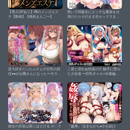
【導入OPあり】噂のメンズエス
勢いで同級生にエッチな勝負を仕
テ【動画】【桃色まんごー】
掛けたらそのまま生セックスまで
しちゃった話【琵琶楽団】
昔大好きだったムチムチ巨乳の担
二度と戻れぬ快楽の穴 触手に堕ち
任●●がお隣さんになった〜モラハ
た少女達 〜巨乳ギャル×水着編〜
ラ旦那から寝取ってラブラブ恋人
Vol.1【星のアトリエ】
になっちゃう話〜 The Motion
Anime【survive more】
彼女の衣装は夜にほどける ホ〇ラ
『姦辱』-泣きながら●され続け