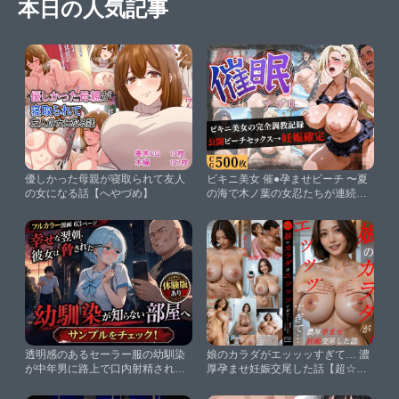
本日の人気記事
優しかった母親が寝取られて友人
ビキニ美女 催●孕ませビーチ 〜夏
の女になる話【へやづめ】
の海で木ノ葉の女忍たちが連続中
出しで堕とされ妊娠するまで〜
【よあそび】
透明感のあるセーラー服の幼馴染
娘のカラダがエッッッすぎて… 濃
が中年男に路上で口内射精されて
厚孕ませ妊娠交尾した話【超☆超
アパートに連れ込まれる話【AIザ
妊婦メーカー】
ッハトルテ】