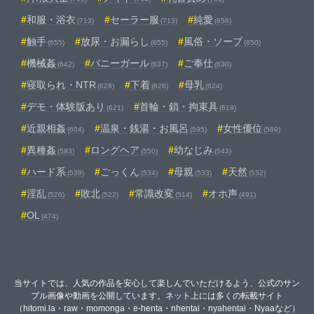
和服・浴衣
セーラー服
純愛
(713)
(713)
(656)
触手
放尿・お漏らし
風俗・ソープ
(655)
(655)
(650)
機械姦
バニーガール
ご奉仕
(642)
(637)
(630)
寝取られ・NTR
下着
母乳
(628)
(626)
(624)
デモ・体験版あり
首輪・鎖・拘束具
(621)
(619)
近親相姦
温泉・銭湯・お風呂
女性優位
(604)
(595)
(589)
異種姦
ロングヘア
幼なじみ
(583)
(550)
(543)
ハード系
ごっくん
母親
天然
(539)
(534)
(533)
(532)
淫乱
敗北
常識改変
オホ声
(526)
(522)
(514)
(491)
OL
(474)
当サイトでは、人気の作品を安心して楽しんでいただけるよう、公式のサン
プル画像や動画を公開しています。ネット上には多くの転載サイト
（hitomi.la・raw・momonga・e-henta・nhentai・nyahentai・Nyaaなど）