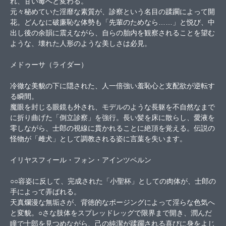
れ、甘い毒へと変わる。
元々秘めていた淫靡な素質が、診察という名目の蹂躙によって開
花。どんなに破廉恥な体勢も「先輩のためなら……」と悦び、中
出し後の余韻に震えながら、自らの胎内を観察されることを望む
ような、壊れた人形のような美しさは必見。
メドゥーサ（ライダー）
冷徹な美貌の下に隠された、人一倍強い羞恥心と支配欲が逆転す
る瞬間。
魔眼を封じる眼鏡も外され、モデルのような長躯を不自然なまで
に折り曲げた「倒立診察」を強行。長い髪を床に散らし、愛液を
零しながら、士郎の視線に貫かれることに絶頂を覚える。伝説の
怪物が「雌犬」として調教される姿に言葉を失います。
イリヤスフィール・フォン・アインツベルン
○○容姿に反して、完成された「小聖杯」としての肉体が、士郎の
手によって弄ばれる。
天真爛漫な無垢さが、背徳的なポージングによって淫らな色気へ
と変貌。○さな肢体をスプレッドレッグで限界まで開き、潤んだ
瞳で士郎を見つめながら、己の純潔が蹂躙される喜びに身をよじ