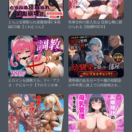
とらぶる寝取られ楽園崩壊2 未収
性奉仕科の新入生は 従順な雌に躾
録CG集【ぐれむりん】
けられる【熱燗ROCK】
ヒロインを調教スル。ナ○・アス
透明感のあるセーラー服の幼馴染
タ・デビルーク【下のラジオ体
が中年男に路上で口内射精されて
操】
アパートに連れ込まれる話【AIザ
ッハトルテ】