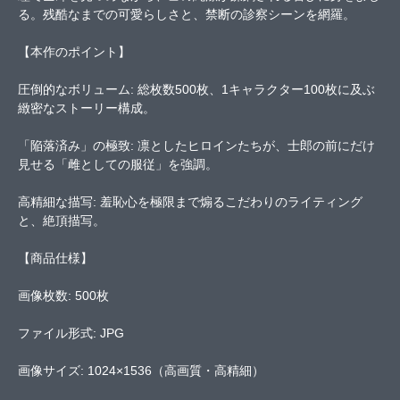
る。残酷なまでの可愛らしさと、禁断の診察シーンを網羅。
【本作のポイント】
圧倒的なボリューム: 総枚数500枚、1キャラクター100枚に及ぶ
緻密なストーリー構成。
「陥落済み」の極致: 凛としたヒロインたちが、士郎の前にだけ
見せる「雌としての服従」を強調。
高精細な描写: 羞恥心を極限まで煽るこだわりのライティング
と、絶頂描写。
【商品仕様】
画像枚数: 500枚
ファイル形式: JPG
画像サイズ: 1024×1536（高画質・高精細）