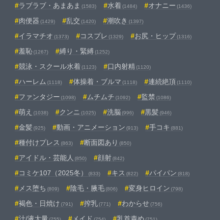
ラブラブ・あまあま
水着
オナニー
(1583)
(1484)
(1436)
肉便器
乱交
潮吹き
(1429)
(1420)
(1397)
イラマチオ
コスプレ
お尻・ヒップ
(1373)
(1329)
(1316)
羞恥
縛り・緊縛
(1267)
(1252)
競泳・スクール水着
口内射精
(1123)
(1120)
ハーレム
体操着・ブルマ
連続絶頂
(1118)
(1118)
(1110)
ファンタジー
ムチムチ
監禁
(1098)
(1092)
(1086)
萌え
クンニ
洗脳
黒髪
(1038)
(1025)
(996)
(946)
金髪
動画・アニメーション
手コキ
(925)
(913)
(881)
種付けプレス
断面図あり
(863)
(850)
アイドル・芸能人
顔射
(850)
(842)
コミケ107（2025冬）
キス
パイパン
(833)
(822)
(818)
メス堕ち
陰毛・腋毛
変身ヒロイン
(809)
(806)
(798)
褐色・日焼け
搾乳
わからせ
(791)
(771)
(756)
汁/液大量
メイド
乳首責め
(755)
(754)
(751)