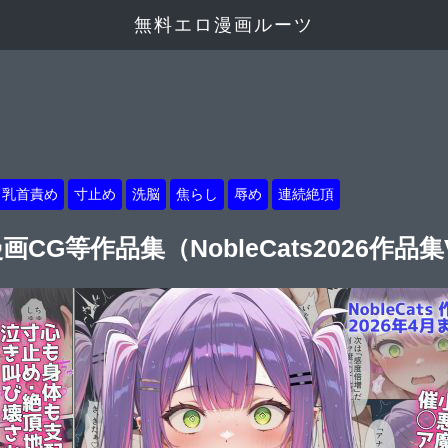
無料エロ漫画ルーツ
乳首責め
寸止め
洗脳
焦らし
辱め
連続絶頂
等作品集（NobleCats2026作品集Vol