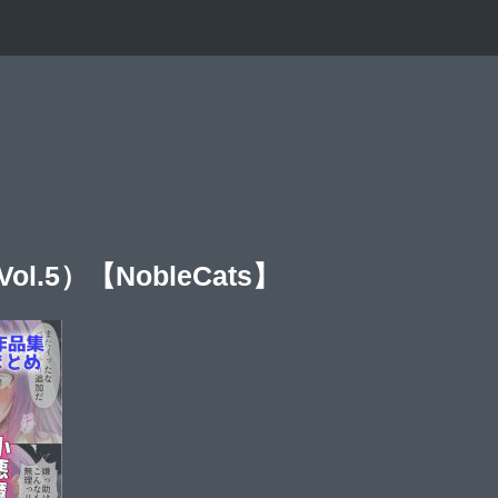
.5）【NobleCats】