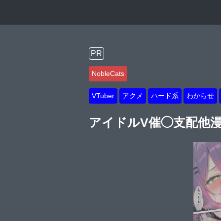
PR
NobleCats
VTuber
アクメ
ハード系
わからせ
アイドルV催◯支配他漫画CG