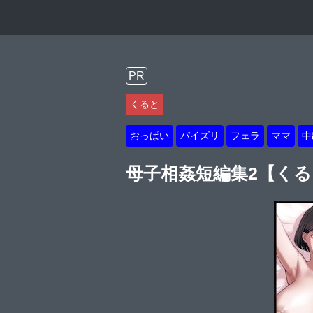
PR
くると
おっぱい
パイズリ
フェラ
ママ
中
母子相姦短編集2【く