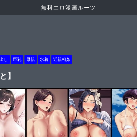
無料エロ漫画ルーツ
出し
巨乳
母親
水着
近親相姦
ると】