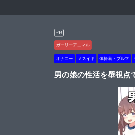
PR
ガーリーアニマル
オナニー
メスイキ
体操着・ブルマ
男の娘の性活を壁視点