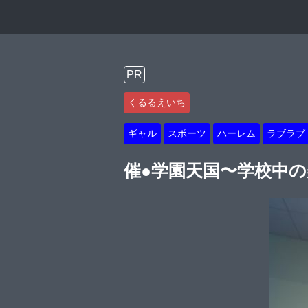
PR
くるるえいち
ギャル
スポーツ
ハーレム
ラブラブ
催●学園天国〜学校中