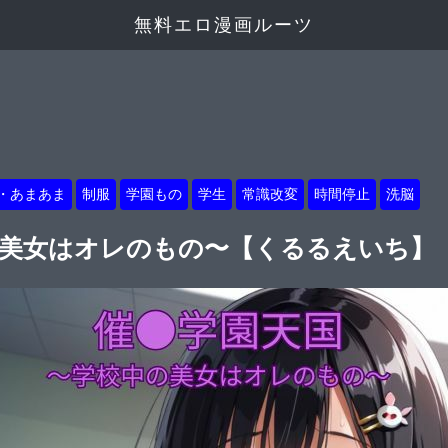
無料エロ漫画ルーツ
・あまあま
制服
学園もの
学生
常識改変
時間停止
洗脳
の美女はオレのもの〜【くるるえいち】