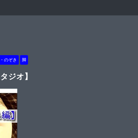
・のぞき
脚
スタジオ】