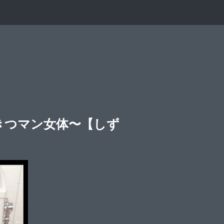
のきつマン女体〜【しず