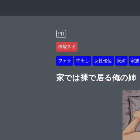
PR
檸檬スイ
フェラ
中出し
女性優位
実姉
家族
家では裸で居る俺の姉