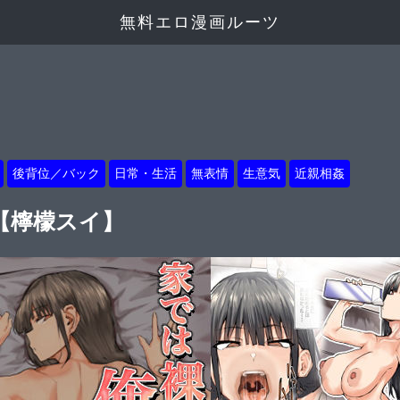
無料エロ漫画ルーツ
後背位／バック
日常・生活
無表情
生意気
近親相姦
【檸檬スイ】