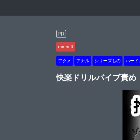
PR
mmmttt
アクメ
アナル
シリーズもの
ハード
快楽ドリルバイブ責め【m