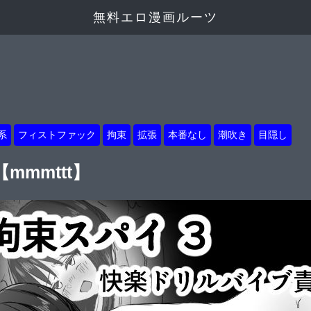
無料エロ漫画ルーツ
系
フィストファック
拘束
拡張
本番なし
潮吹き
目隠し
mmttt】