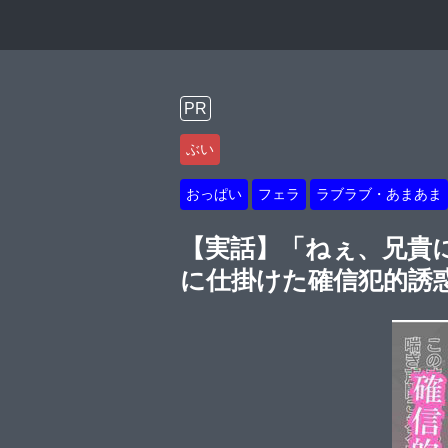
PR
ぶい
おっぱい
フェラ
ラブラブ・あまあま
【実話】「ねぇ、兄貴
に仕掛けた確信犯的誘