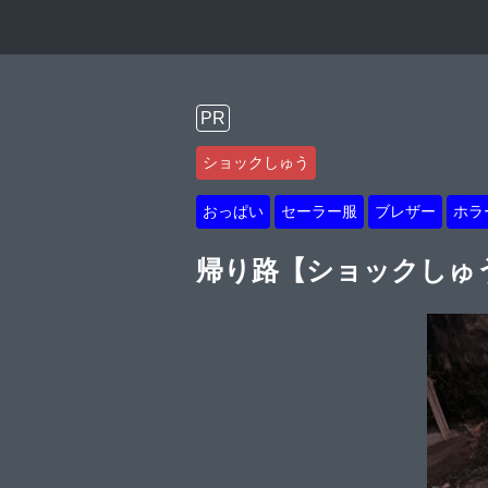
PR
ショックしゅう
おっぱい
セーラー服
ブレザー
ホラ
帰り路【ショックしゅ