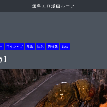
無料エロ漫画ルーツ
ー
ワイシャツ
制服
巨乳
異種姦
蟲姦
う】