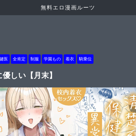
無料エロ漫画ルーツ
健医
全肯定
制服
学園もの
着衣
騎乗位
に優しい【月末】