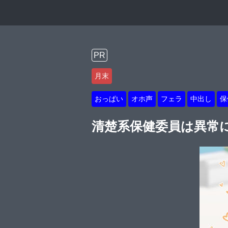
PR
月末
おっぱい
オホ声
フェラ
中出し
保
清楚系保健委員は異常