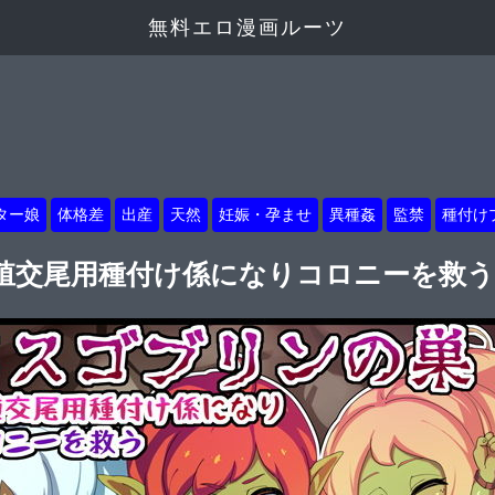
無料エロ漫画ルーツ
ター娘
体格差
出産
天然
妊娠・孕ませ
異種姦
監禁
種付け
殖交尾用種付け係になりコロニーを救