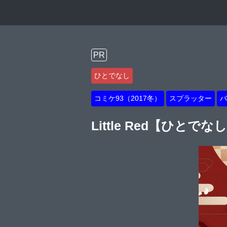
PR
ひとでなし
コミケ93（2017冬）
スプラッター
バ
Little Red【ひとでな