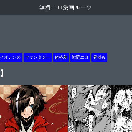
無料エロ漫画ルーツ
イオレンス
ファンタジー
体格差
戦闘エロ
異種姦
し】