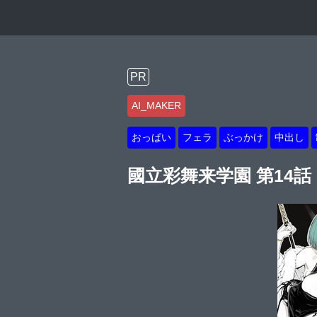
PR
AI_MAKER
おっぱい
フェラ
ぶっかけ
中出し
國立彩舞来学園 第14話【