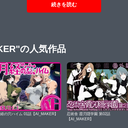
続きを読む
KER"の人気作品
経の穴ハイム 01話【AI_MAKER】
忍術舎 霞刃隠学園 第02話
【AI_MAKER】