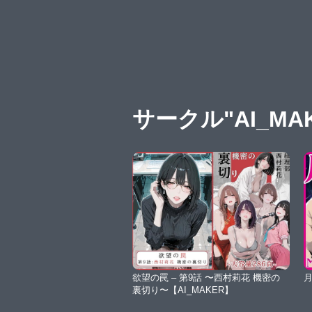
サークル"AI_MA
欲望の罠 – 第9話 〜西村莉花 機密の
月
裏切り〜【AI_MAKER】