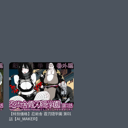
【特別価格】忍術舎 霞刃隠学園 第01
話【AI_MAKER】