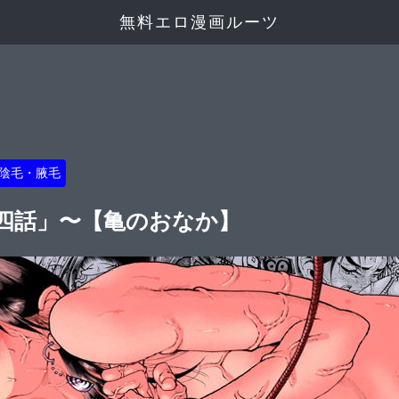
無料エロ漫画ルーツ
陰毛・腋毛
十四話」〜【亀のおなか】