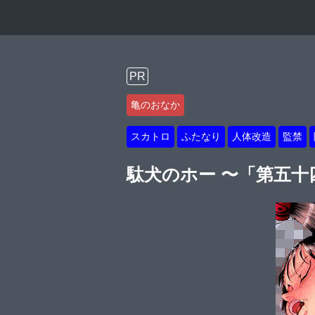
PR
亀のおなか
スカトロ
ふたなり
人体改造
監禁
駄犬のホー 〜「第五