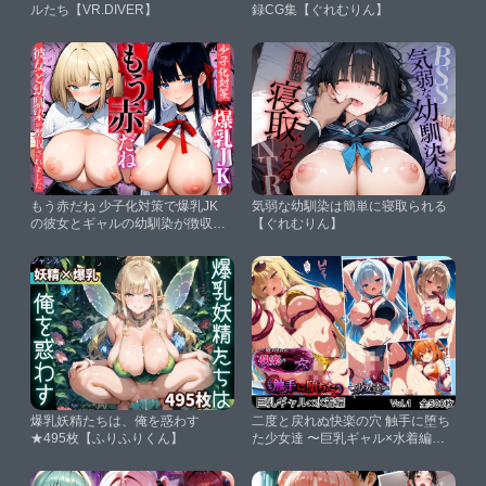
ルたち【VR.DIVER】
録CG集【ぐれむりん】
もう赤だね 少子化対策で爆乳JK
気弱な幼馴染は簡単に寝取られる
の彼女とギャルの幼馴染が徴収さ
【ぐれむりん】
れました【ギャル箱】
爆乳妖精たちは、俺を惑わす
二度と戻れぬ快楽の穴 触手に堕ち
★495枚【ふりふりくん】
た少女達 〜巨乳ギャル×水着編〜
Vol.1【星のアトリエ】