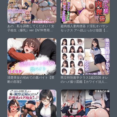
あの…私を調教してください！女
超肉感人妻肉便器 ド淫乱オバサン
子校生（爆乳）ver【NTR専用ス
セックス アヘ顔ぶっかけ放題【あ
タジオ】
いもり】
清楚美女の初めての裏バイト【禁
県立特別進学クラス1組2026 オレ
断の部屋】
のハメ撮り図鑑【カワイイ法人
SJMアニメ】