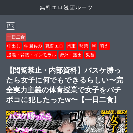
無料エロ漫画ルーツ
PR
一日二食
中出し
学園もの
戦闘エロ
拘束
監禁
脚
萌え
退廃・背徳・インモラル
野外・露出
鬼畜
【閲覧禁止・内部資料】バスケ勝っ
たら女子に何でもできるらしい〜完
全実力主義の体育授業で女子をバチ
ボコに犯したったw〜【一日二食】