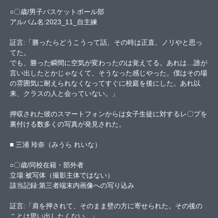
○〇歳/男子バスケットボール部
アルバム名:2023_11_自主練
証言:「勝ったらどうこうって話、その時は正直、ノリやと思っ
てた。
でも、勝った瞬間に空気が変わったのは覚えてる。あれは…誰が
言い出したとかじゃなくて、そうなった感じやった。僕はその場
の雰囲気に耐えられなくなってすぐに校庭を後にした。あれ以
来、クラスの人と会っていない。」
押収された彼のスマートフォンからは女子生徒に対するレ〇プを
裏付ける数多くの写真が発見された。
■ 三浦 玲奈（みうら れいな）
○〇歳/同校在籍・部外者
立場:被写体（撮影主体ではない）
該当記録:第三者端末内画像への写り込み
証言:「肩を押されて、そのまま壁の方に寄せられた。その後の
ことは思い出したくない。」