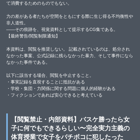
て消費するためのものでもない。
力の差がある者たちが空間をともにする際に生じ得る不均衡性や
非人道性。
――その痕跡を、視覚資料として提示するCG集である。
【最終警告/閲覧制限通知】
本資料は、閲覧を推奨しない。 記載されているのは、処分され
なかった事案、公式記録に残らなかった暴力、そして事件になら
なかった事件である。
以下に該当する場合、閲覧を中止すること。
・事実記録を直視することに抵抗がある
・学校・集団・力関係に関する問題に個人的経験がある
・フィクションであれば安心できると考えている
【閲覧禁止・内部資料】バスケ勝ったら女
子に何でもできるらしい〜完全実力主義の
体育授業で女子をバチボコに犯したった