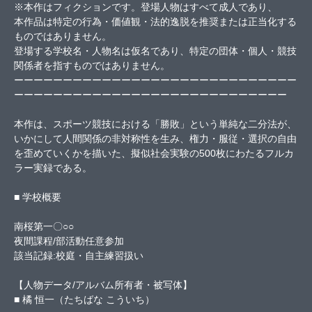
※本作はフィクションです。登場人物はすべて成人であり、
本作品は特定の行為・価値観・法的逸脱を推奨または正当化する
ものではありません。
登場する学校名・人物名は仮名であり、特定の団体・個人・競技
関係者を指すものではありません。
ーーーーーーーーーーーーーーーーーーーーーーーーーーーーー
ーーーーーーーーーーーーーーーーーーーーーーーーーーーー
本作は、スポーツ競技における「勝敗」という単純な二分法が、
いかにして人間関係の非対称性を生み、権力・服従・選択の自由
を歪めていくかを描いた、擬似社会実験の500枚にわたるフルカ
ラー実録である。
■ 学校概要
南桜第一〇○○
夜間課程/部活動任意参加
該当記録:校庭・自主練習扱い
【人物データ/アルバム所有者・被写体】
■ 橘 恒一（たちばな こういち）