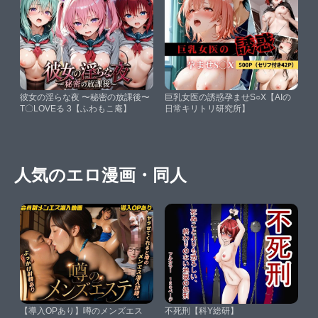
彼女の淫らな夜 〜秘密の放課後〜
巨乳女医の誘惑孕ませS○X【AIの
T〇LOVEる 3【ふわもこ庵】
日常キリトリ研究所】
人気のエロ漫画・同人
【導入OPあり】噂のメンズエス
不死刑【科Y総研】