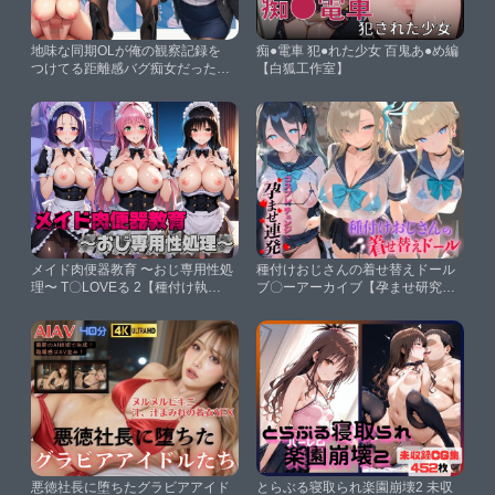
地味な同期OLが俺の観察記録を
痴●電車 犯●れた少女 百鬼あ●め編
つけてる距離感バグ痴女だった
【白狐工作室】
【絵師たか】
メイド肉便器教育 〜おじ専用性処
種付けおじさんの着せ替えドール
理〜 T〇LOVEる 2【種付け執行
ブ〇ーアーカイブ【孕ませ研究
官】
所】
悪徳社長に堕ちたグラビアアイド
とらぶる寝取られ楽園崩壊2 未収