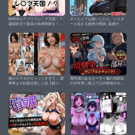
時間停止アプリでレ〇プ天国！？
ダメもとでお願いしたら、シスタ
凝縮絶頂で最高の快感体験を！
ーと始まる秘密の関係 -遠慮がち
【レ○＆エ○リア】【ペラルタ】
だった彼女が、次第に積極的に-
【RMu】
娘のカラダがエッッッすぎて… 濃
透明感のあるセーラー服の幼馴染
厚孕ませ妊娠交尾した話【超☆超
が中年男に路上で口内射精されて
妊婦メーカー】
アパートに連れ込まれる話【AIザ
ッハトルテ】