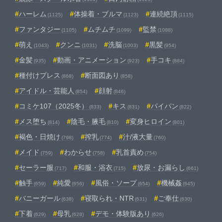
ハーレム
体操着・ブルマ
連続絶頂
(1125)
(1123)
(1115)
ファンタジー
ムチムチ
監禁
(1105)
(1099)
(1088)
萌え
クンニ
洗脳
黒髪
(1043)
(1031)
(1003)
(954)
金髪
動画・アニメーション
手コキ
(935)
(923)
(884)
種付けプレス
断面図あり
(868)
(858)
アイドル・芸能人
顔射
(854)
(846)
コミケ107（2025冬）
キス
パイパン
(833)
(831)
(822)
メス堕ち
陰毛・腋毛
変身ヒロイン
(814)
(810)
(801)
褐色・日焼け
搾乳
汁/液大量
(798)
(774)
(760)
メイド
わからせ
乳首責め
(759)
(758)
(754)
セーラー服
和服・浴衣
放尿・お漏らし
(717)
(715)
(661)
触手
純愛
風俗・ソープ
機械姦
(659)
(656)
(654)
(645)
バニーガール
寝取られ・NTR
ご奉仕
(638)
(631)
(630)
下着
母乳
デモ・体験版あり
(629)
(628)
(626)