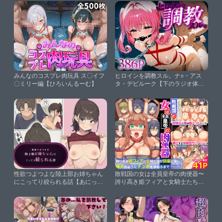
てくれた話【りんごパイ】
みんなのコスプレ肉玩具 ス〇イフ
ヒロインを調教スル。ナ○・アス
〇ミリー編【ひろいんるーむ】
タ・デビルーク【下のラジオ体
操】
性欲つよつよな陸上部お姉ちゃん
敗戦国の女は全員皇帝の肉便器〜
にこってり絞られる話【あにっと
誇り高き姫フィアと女騎士たちが
屋】
快楽に屈し、雌犬のようにチンポ
を求めるまで〜【hcom】