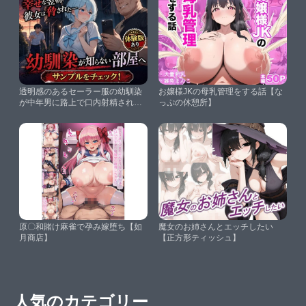
透明感のあるセーラー服の幼馴染
お嬢様JKの母乳管理をする話【な
が中年男に路上で口内射精されて
っぷの休憩所】
アパートに連れ込まれる話【AIザ
ッハトルテ】
原〇和賭け麻雀で孕み嫁堕ち【如
魔女のお姉さんとエッチしたい
月商店】
【正方形ティッシュ】
人気のカテゴリー