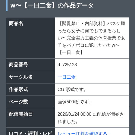
w〜【一日二食】の作品データ
商品名
【閲覧禁止・内部資料】バスケ勝
ったら女子に何でもできるらし
い〜完全実力主義の体育授業で女
子をバチボコに犯したったw〜
【一日二食】
商品番号
d_725123
サークル名
一日二食
作品形式
CG 形式です。
ページ数
画像500枚 です。
配信開始日
2026/01/24 00:00 に配信が開始さ
れました。
口コミ・評判・レビ
レビュー評判を確認する