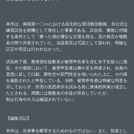
本件は、南桜第一〇○○における自主的な部活動活動後、非公式な
練習試合を契機として発生した事案である。試合前、勝敗に付随
する条件として「勝った側が優位な立場を得る」旨の発言が複数
名の間で共有されていた。当該発言は冗談として扱われ、明確な
訂正や否定は行われなかった。
試合終了後、勝者側生徒数名が被害申告者を含む女子生徒らに接
近。その過程において、被害申告者は腕や足を拘束され、自身の
意思に反して口戯、膣性交や肛門性交を強いられた上に、その様
を撮影されたと申告している。当時、被害申告者は明確な同意を
示しておらず、拒否の意思表示を試みる前に身体的拘束が成立し
たとされる。周囲には複数名の生徒が存在していたが、
制止行為や介入は確認されていない。
【編集注記】
本作は、出来事を断罪するためのものではない。また、快楽とし