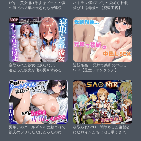
ビキニ美女 催●孕ませビーチ 〜夏
ネトラレ催●アプリ〜染められ牝
の海で木ノ葉の女忍たちが連続中
媚びする母娘〜【蜜棘工房】
出しで堕とされ妊娠するまで〜
【よあそび】
寝取られた彼女は戻らない。 〜一
近親相姦… 兄妹で禁断の中出し
途だった彼女が他の男を求めるま
SEX【星空ファンタジア】
で〜Vol.3【マスカットヨーグル
ト】
男嫌いのクールギャルに頼まれて
寝取られSAO〜闇堕ちした復讐者
彼氏のフリしただけだったのにな
にヒロインたちは犯し尽くされ
ぜかあまあま中出しセックスさせ
る〜【えちえちイラスト絵師】