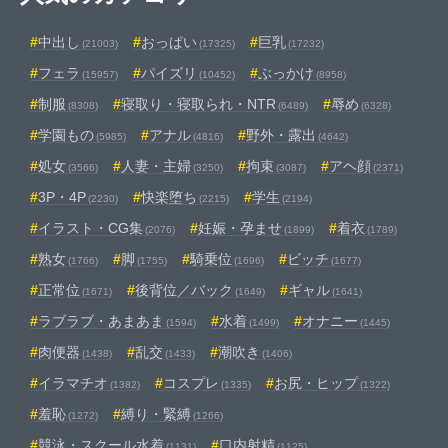
中出し
おっぱい
巨乳
(21003)
(17325)
(17232)
フェラ
パイズリ
ぶっかけ
(15957)
(10452)
(8958)
制服
寝取り・寝取られ・NTR
辱め
(8308)
(6489)
(6328)
学園もの
アナル
野外・露出
(5985)
(4816)
(4642)
処女
人妻・主婦
拘束
アヘ顔
(3566)
(3250)
(3087)
(2371)
3P・4P
快楽堕ち
学生
(2230)
(2215)
(2194)
イラスト・CG集
妊娠・孕ませ
着衣
(2076)
(1899)
(1789)
熟女
脚
騎乗位
ビッチ
(1766)
(1755)
(1696)
(1677)
正常位
後背位／バック
ギャル
(1671)
(1649)
(1641)
ラブラブ・あまあま
水着
オナニー
(1594)
(1499)
(1445)
肉便器
乱交
潮吹き
(1438)
(1433)
(1406)
イラマチオ
コスプレ
お尻・ヒップ
(1382)
(1335)
(1322)
羞恥
縛り・緊縛
(1272)
(1266)
競泳・スクール水着
口内射精
(1131)
(1125)