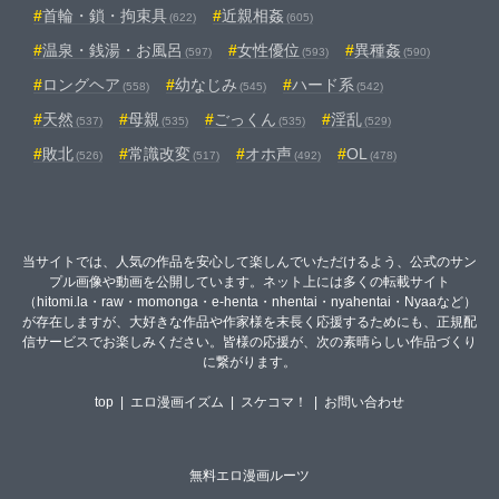
首輪・鎖・拘束具
近親相姦
(622)
(605)
温泉・銭湯・お風呂
女性優位
異種姦
(597)
(593)
(590)
ロングヘア
幼なじみ
ハード系
(558)
(545)
(542)
天然
母親
ごっくん
淫乱
(537)
(535)
(535)
(529)
敗北
常識改変
オホ声
OL
(526)
(517)
(492)
(478)
当サイトでは、人気の作品を安心して楽しんでいただけるよう、公式のサン
プル画像や動画を公開しています。ネット上には多くの転載サイト
（hitomi.la・raw・momonga・e-henta・nhentai・nyahentai・Nyaaなど）
が存在しますが、大好きな作品や作家様を末長く応援するためにも、正規配
信サービスでお楽しみください。皆様の応援が、次の素晴らしい作品づくり
に繋がります。
top
|
エロ漫画イズム
|
スケコマ！
|
お問い合わせ
無料エロ漫画ルーツ