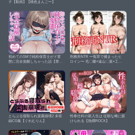
テ【動画】【桃色まんごー】
初めてのSMで純粋保育士がド変
刑務所NTR 〜冤罪で捕まったヒ
態に完全覚醒しちゃった話【禁断
ロイン〜 毛〇蘭×遠山〇葉×工藤
のアルバム】
有〇子【かげつな】
とらぶる寝取られ楽園崩壊2 未収
性奉仕科の新入生は 従順な雌に躾
録CG集【ぐれむりん】
けられる【熱燗ROCK】