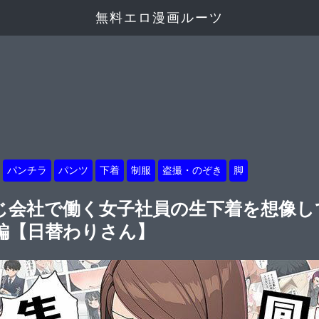
無料エロ漫画ルーツ
パンチラ
パンツ
下着
制服
盗撮・のぞき
脚
じ会社で働く女子社員の生下着を想像して
編【日替わりさん】