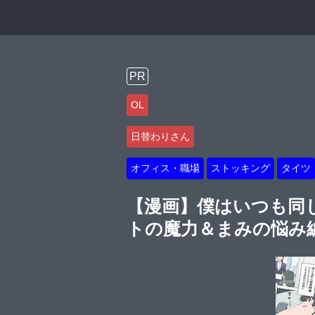
PR
OL
日替わりさん
オフィス・職場
ストッキング
タイツ
【漫画】僕はいつも同
トの魔力＆まみの悩み