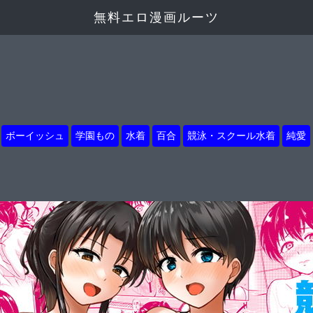
無料エロ漫画ルーツ
ボーイッシュ
学園もの
水着
百合
競泳・スクール水着
純愛